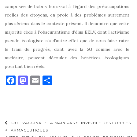
composée de bobos hors-sol à l’égard des préoccupations
réelles des citoyens, en proie à des problèmes autrement
plus sérieux dans le contexte présent. Il démontre que cette
majorité cède à l’obscurantisme d’élus EELV, dont l’activisme
pseudo-écologiste n’a d’autre effet que de nous faire rater
le train du progrès, dont, avec la 5G comme avec le
nucléaire, peuvent découler des bénéfices écologiques
pourtant bien réels.
F
M
E
P
a
as
m
ar
c
to
ai
ta
e
d
l
g
b
o
er
Navigation
TOUT-VACCINAL : LA MAIN PAS SI INVISIBLE DES LOBBIES
o
n
d'article
PHARMACEUTIQUES