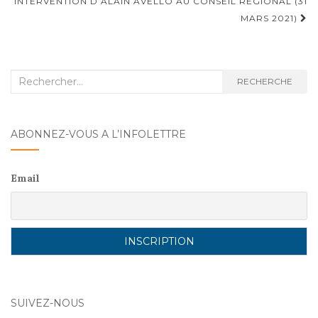
o
INTERVENTION D’ALAIN AVELLO AU CONSEIL RÉGIONAL (31
k
MARS 2021)
Recherche
RECHERCHE
:
ABONNEZ-VOUS A L’INFOLETTRE
Email
SUIVEZ-NOUS