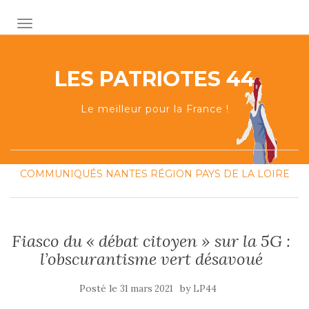
AFFICHER/MASQUER LA NAVIGATION
LES PATRIOTES 44
Le meilleur pour la France !
COMMUNIQUÉS
NANTES
RÉGION PAYS DE LA LOIRE
Fiasco du « débat citoyen » sur la 5G :
l’obscurantisme vert désavoué
Posté le
by
31 mars 2021
LP44