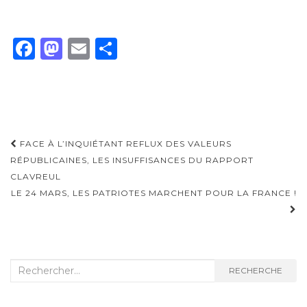
F
M
E
P
a
as
m
ar
c
to
ai
ta
e
d
l
g
b
o
er
Navigation
FACE À L’INQUIÉTANT REFLUX DES VALEURS
o
n
d'article
RÉPUBLICAINES, LES INSUFFISANCES DU RAPPORT
o
CLAVREUL
LE 24 MARS, LES PATRIOTES MARCHENT POUR LA FRANCE !
k
Recherche
RECHERCHE
: