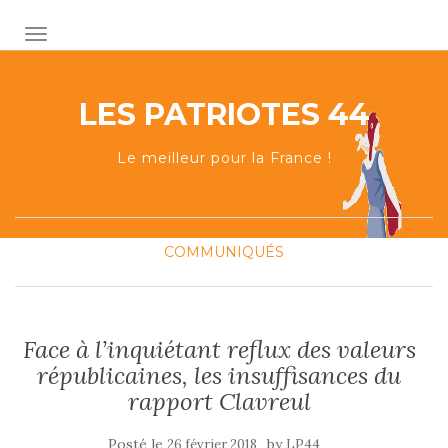
AFFICHER/MASQUER LA NAVIGATION
LES PATRIOTES 44
Le meilleur pour la France !
COMMUNIQUÉS
Face à l’inquiétant reflux des valeurs
républicaines, les insuffisances du
rapport Clavreul
Posté le
by
26 février 2018
LP44