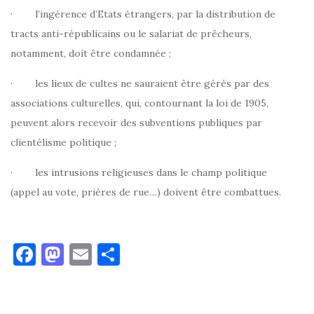
· l’ingérence d’Etats étrangers, par la distribution de
tracts anti-républicains ou le salariat de prêcheurs,
notamment, doit être condamnée ;
· les lieux de cultes ne sauraient être gérés par des
associations culturelles, qui, contournant la loi de 1905,
peuvent alors recevoir des subventions publiques par
clientélisme politique ;
· les intrusions religieuses dans le champ politique
(appel au vote, prières de rue…) doivent être combattues.
F
M
E
P
a
as
m
ar
c
to
ai
ta