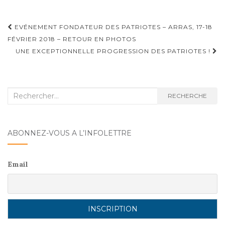
e
d
l
g
b
o
er
Navigation
EVÉNEMENT FONDATEUR DES PATRIOTES – ARRAS, 17-18
o
n
d'article
FÉVRIER 2018 – RETOUR EN PHOTOS
o
UNE EXCEPTIONNELLE PROGRESSION DES PATRIOTES !
k
Recherche
RECHERCHE
:
ABONNEZ-VOUS A L’INFOLETTRE
Email