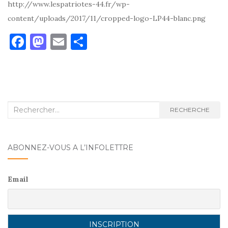
http://www.lespatriotes-44.fr/wp-
content/uploads/2017/11/cropped-logo-LP44-blanc.png
F
M
E
P
a
as
m
ar
c
to
ai
ta
e
d
l
g
b
o
er
Recherche
RECHERCHE
o
n
:
o
ABONNEZ-VOUS A L’INFOLETTRE
k
Email