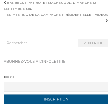
Navigation
BARBECUE PATRIOTE : MACHECOUL, DIMANCHE 12
o
n
d'article
SEPTEMBRE MIDI
o
1ER MEETING DE LA CAMPAGNE PRÉSIDENTIELLE – VIDEOS
k
Recherche
RECHERCHE
:
ABONNEZ-VOUS A L’INFOLETTRE
Email