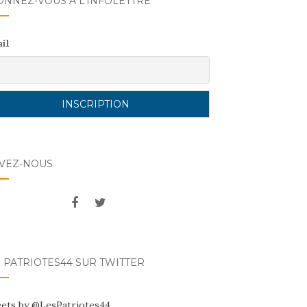
ONNEZ-VOUS A L’INFOLETTRE
il
IVEZ-NOUS
 PATRIOTES44 SUR TWITTER
ets by @LesPatriotes44