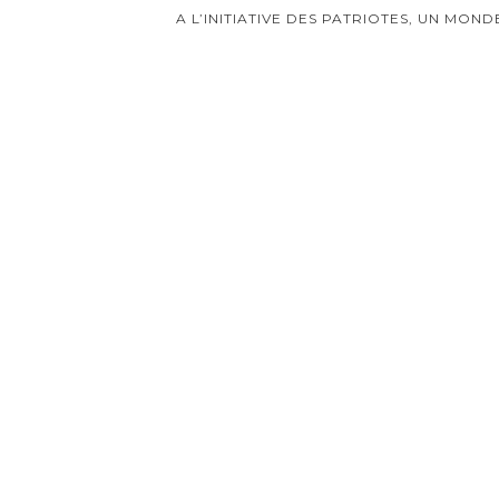
o
d'article
A L’INITIATIVE DES PATRIOTES, UN MON
k