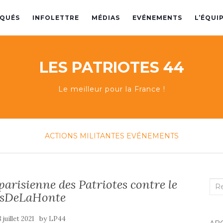
QUÉS
INFOLETTRE
MÉDIAS
EVÉNEMENTS
L’ÉQUI
LES PATRIOTES 44
Le meilleur pour la France !
ACTIONS MILITANTES
EVÉNEMENTS
arisienne des Patriotes contre le
Rec
sDeLaHonte
:
by
8 juillet 2021
LP44