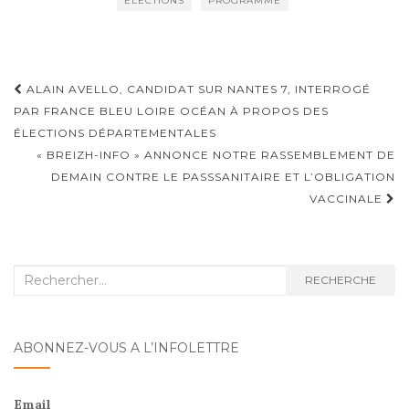
ÉLECTIONS
PROGRAMME
b
o
er
o
n
o
Navigation
ALAIN AVELLO, CANDIDAT SUR NANTES 7, INTERROGÉ
k
d'article
PAR FRANCE BLEU LOIRE OCÉAN À PROPOS DES
ÉLECTIONS DÉPARTEMENTALES
« BREIZH-INFO » ANNONCE NOTRE RASSEMBLEMENT DE
DEMAIN CONTRE LE PASSSANITAIRE ET L’OBLIGATION
VACCINALE
Recherche
RECHERCHE
:
ABONNEZ-VOUS A L’INFOLETTRE
Email