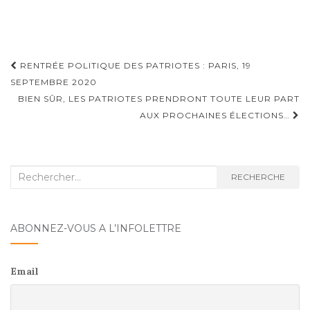
c
to
ai
ta
e
d
l
g
b
o
er
Navigation
RENTRÉE POLITIQUE DES PATRIOTES : PARIS, 19
o
n
d'article
SEPTEMBRE 2020
o
BIEN SÛR, LES PATRIOTES PRENDRONT TOUTE LEUR PART
k
AUX PROCHAINES ÉLECTIONS…
Recherche
RECHERCHE
:
ABONNEZ-VOUS A L’INFOLETTRE
Email