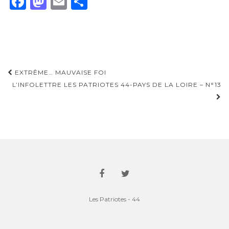
F
M
E
P
a
as
m
ar
c
to
ai
ta
e
d
l
g
b
o
er
Navigation
EXTRÊME… MAUVAISE FOI
o
n
d'article
L’INFOLETTRE LES PATRIOTES 44-PAYS DE LA LOIRE – N°13
o
k
Les Patriotes - 44