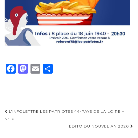
F
M
E
P
a
as
m
ar
c
to
ai
ta
e
d
l
g
b
o
er
Navigation
L’INFOLETTRE LES PATRIOTES 44-PAYS DE LA LOIRE –
o
n
d'article
N°10
o
EDITO DU NOUVEL AN 2020
k