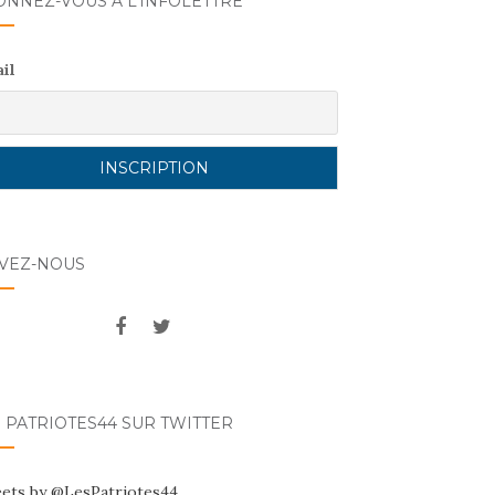
ONNEZ-VOUS A L’INFOLETTRE
il
IVEZ-NOUS
 PATRIOTES44 SUR TWITTER
ets by @LesPatriotes44