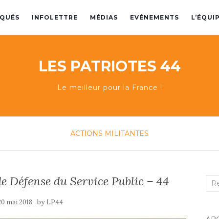
QUÉS
INFOLETTRE
MÉDIAS
EVÉNEMENTS
L’ÉQUI
LES PATRIOTES 44
Le meilleur pour la France !
ACTIONS MILITANTES
e Défense du Service Public – 44
Rec
:
by
20 mai 2018
LP44