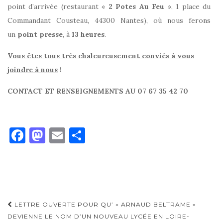
point d’arrivée (restaurant «
2 Potes Au Feu
», 1 place du
Commandant Cousteau, 44300 Nantes), où nous ferons
un
point presse
, à
13 heures
.
Vous êtes tous très chaleureusement conviés à vous
joindre à nous
!
CONTACT ET RENSEIGNEMENTS AU 07 67 35 42 70
F
M
E
P
a
as
m
ar
c
to
ai
ta
e
d
l
g
b
o
er
Navigation
LETTRE OUVERTE POUR QU’ « ARNAUD BELTRAME »
o
n
d'article
DEVIENNE LE NOM D’UN NOUVEAU LYCÉE EN LOIRE-