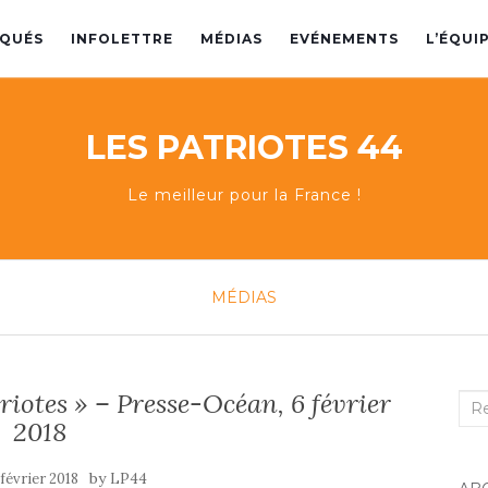
QUÉS
INFOLETTRE
MÉDIAS
EVÉNEMENTS
L’ÉQUI
LES PATRIOTES 44
Le meilleur pour la France !
MÉDIAS
triotes » – Presse-Océan, 6 février
Rec
2018
:
by
 février 2018
LP44