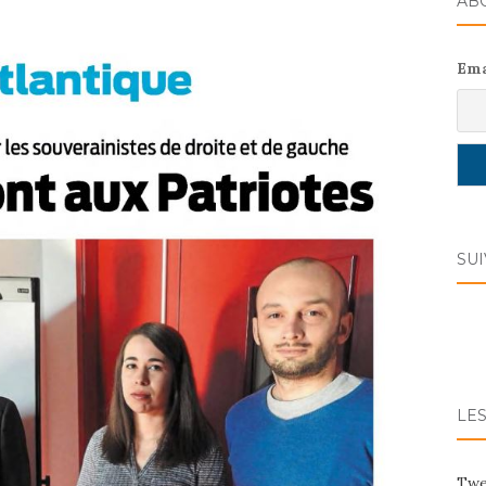
AB
Ema
SU
LES
Twe