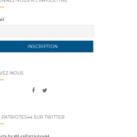
ONNEZ-VOUS A L’INFOLETTRE
il
IVEZ-NOUS
 PATRIOTES44 SUR TWITTER
ets by @LesPatriotes44