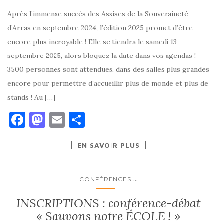
Après l’immense succès des Assises de la Souveraineté
d’Arras en septembre 2024, l’édition 2025 promet d’être
encore plus incroyable ! Elle se tiendra le samedi 13
septembre 2025, alors bloquez la date dans vos agendas !
3500 personnes sont attendues, dans des salles plus grandes
encore pour permettre d’accueillir plus de monde et plus de
stands ! Au […]
F
M
E
P
a
as
m
ar
EN SAVOIR PLUS
c
to
ai
ta
e
d
l
g
b
o
er
...
CONFÉRENCES
o
n
INSCRIPTIONS : conférence-débat
o
« Sauvons notre ÉCOLE ! »