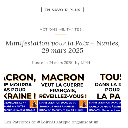
a
as
m
ar
EN SAVOIR PLUS
c
to
ai
ta
e
d
l
g
b
o
er
...
ACTIONS MILITANTES
o
n
Manifestation pour la Paix – Nantes,
o
29 mars 2025
k
Posté le
by
24 mars 2025
LP44
Les Patriotes de #LoireAtlantique organisent un