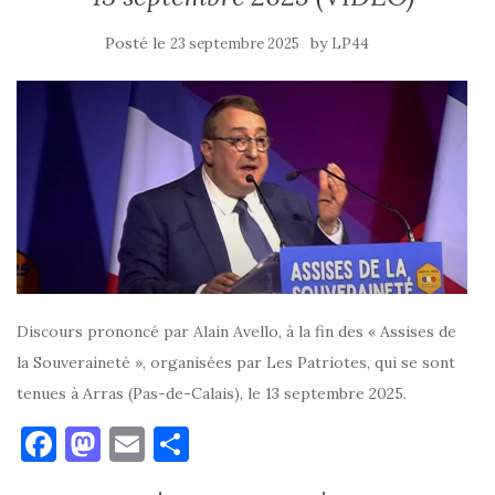
k
Posté le
by
23 septembre 2025
LP44
Discours prononcé par Alain Avello, à la fin des « Assises de
la Souveraineté », organisées par Les Patriotes, qui se sont
tenues à Arras (Pas-de-Calais), le 13 septembre 2025.
F
M
E
P
a
as
m
ar