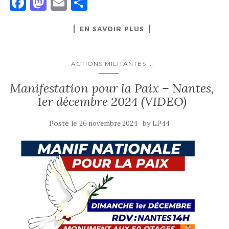
F
M
E
P
a
as
m
ar
EN SAVOIR PLUS
c
to
ai
ta
e
d
l
g
b
o
er
...
ACTIONS MILITANTES
o
n
Manifestation pour la Paix – Nantes,
o
1er décembre 2024 (VIDEO)
k
Posté le
by
26 novembre 2024
LP44