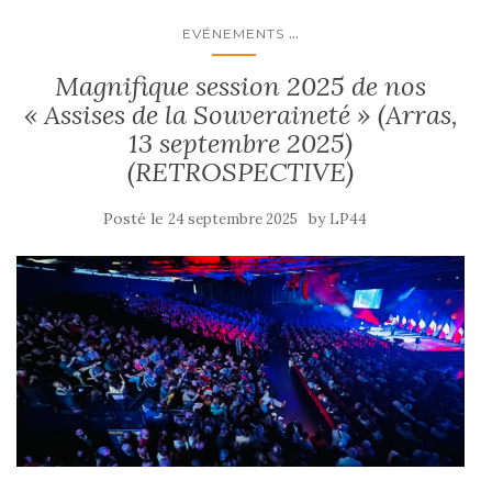
e
d
l
g
b
o
er
...
EVÉNEMENTS
o
n
Magnifique session 2025 de nos
o
« Assises de la Souveraineté » (Arras,
k
13 septembre 2025)
(RETROSPECTIVE)
Posté le
by
24 septembre 2025
LP44