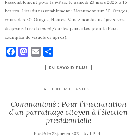
Rassemblement pour la #Paix, le samedi 29 mars 2025, à 15
heures. Lieu du rassemblement : Monument aux 50-Otages,
cours des 50-Otages, Nantes. Venez nombreux ! (avec vos
drapeaux tricolores et/ou des pancartes pour la Paix :
exemples de visuels ci-après).
F
M
E
P
a
as
m
ar
EN SAVOIR PLUS
c
to
ai
ta
e
d
l
g
b
o
er
...
ACTIONS MILITANTES
o
n
Communiqué : Pour l’instauration
o
d’un parrainage citoyen à l’élection
k
présidentielle
Posté le
by
22 janvier 2025
LP44