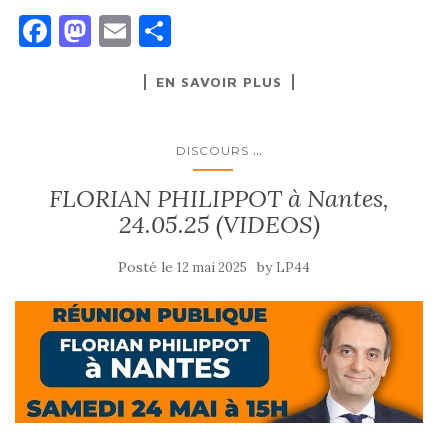
F
M
E
P
a
as
m
ar
EN SAVOIR PLUS
c
to
ai
ta
e
d
l
g
b
o
er
...
DISCOURS
o
n
FLORIAN PHILIPPOT à Nantes,
o
24.05.25 (VIDEOS)
k
Posté le
by
12 mai 2025
LP44