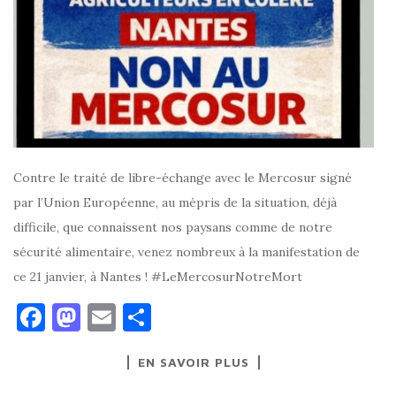
Contre le traité de libre-échange avec le Mercosur signé
par l’Union Européenne, au mépris de la situation, déjà
difficile, que connaissent nos paysans comme de notre
sécurité alimentaire, venez nombreux à la manifestation de
ce 21 janvier, à Nantes ! #LeMercosurNotreMort
F
M
E
P
a
as
m
ar
EN SAVOIR PLUS
c
to
ai
ta