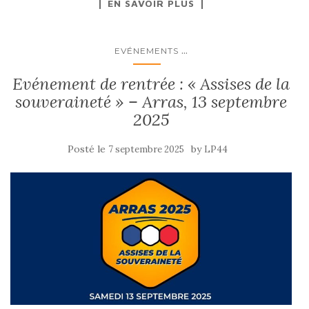
EN SAVOIR PLUS
c
to
ai
ta
e
d
l
g
b
o
er
...
EVÉNEMENTS
o
n
Evénement de rentrée : « Assises de la
o
souveraineté » – Arras, 13 septembre
k
2025
Posté le
by
7 septembre 2025
LP44