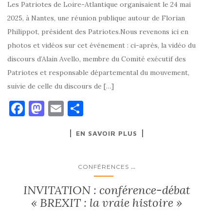
Les Patriotes de Loire-Atlantique organisaient le 24 mai
2025, à Nantes, une réunion publique autour de Florian
Philippot, président des Patriotes.Nous revenons ici en
photos et vidéos sur cet événement : ci-après, la vidéo du
discours d’Alain Avello, membre du Comité exécutif des
Patriotes et responsable départemental du mouvement,
suivie de celle du discours de […]
F
M
E
P
a
as
m
ar
EN SAVOIR PLUS
c
to
ai
ta
e
d
l
g
b
o
er
...
CONFÉRENCES
o
n
INVITATION : conférence-débat
o
« BREXIT : la vraie histoire »
k