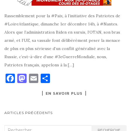
Rassemblement pour la #Paix, à l’initiative des Patriotes de
#LoireAtlantique, dimanche 1er décembre 14h, à #Nantes.
Alors que l’administration Biden en sursis, l’OTAN, son bras
armé, et l’UE, sa vassale font délibérément peser la menace
de plus en plus sérieuse d’un conflit généralisé avec la
Russie, c’est-à-dire d’une #3eGuerreMondiale, nous,
Patriotes français, appelons à la […]
F
M
E
P
a
as
m
ar
EN SAVOIR PLUS
c
to
ai
ta
e
d
l
g
NAVIGATION
b
o
er
ARTICLES PRÉCÉDENTS
AU
o
n
SEIN
Recherche
RECHERCHE