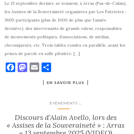
Le 13 septembre dernier, se tenaient, à Arras (Pas-de-Calais),
les Assises de la Souveraineté organisées par Les Patriotes :
3600 participants (plus de 1000 de plus que l’année
dernière), des intervenants de grande valeur, responsables
de mouvements politiques, d’associations, de médias,
chroniqueurs, etc. Trois tables rondes en parallèle, avant les
prises de parole en salle plénière. […]
F
M
E
P
a
as
m
ar
EN SAVOIR PLUS
c
to
ai
ta
e
d
l
g
b
o
er
...
EVÉNEMENTS
o
n
Discours d’Alain Avello, lors des
o
« Assises de la Souveraineté » : Arras
– 13 septembre 2025 (VIDEO)